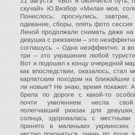
21 августа «Вот и окончился путь, 
скучай» Ю.Визбор «Милая моя, сол
Понеслось: проснулись, завтрак,
одевание, сборы, опять фото сессия
Леной продолжали снимать даже на 
девушка с рюкзаком – это неэффектн
соглашусь. – Одна неэффектно, а во
три – это украшение любой туристи
Вот и подошел к концу очередной ма
как впоследствии, оказалось, стал 
карпатским походом на ближайшие с
ли новые? Не знаю, время покажет. А
брела по дороге с какой-то особо
почти умилением несла свой 
полегчавший рюкзак для девушки
солнца, здоровалась с местными 
принято в маленьких украинских 
честно признаться, очень по душе э